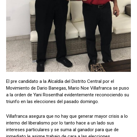
Comparta
Comparta
Facebook
Facebook
X
X
WhatsApp
WhatsApp
El pre candidato a la Alcaldía del Distrito Central por el
Síganos
Síganos
Movimiento de Dario Banegas, Mario Noe Villafranca se puso
a la orden de Yani Rosenthal evidentemente reconociendo su
triunfo en las elecciones del pasado domingo.
Villafranca asegura que no hay que generar mayor crisis a lo
interno del liberalismo por lo tanto hace a un lado sus
intereses particulares y se suma al ganador para que de
inmediato le asigne trabajo de cara a las elecciones