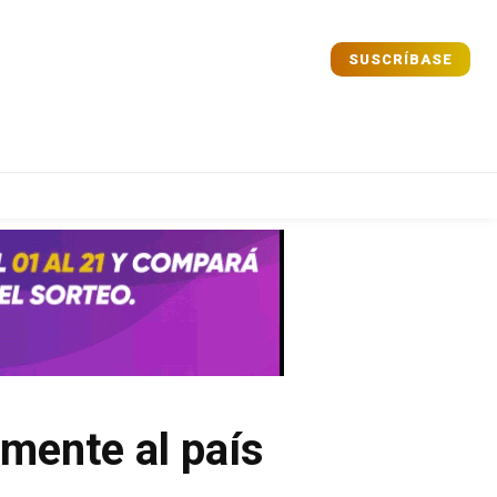
SUSCRÍBASE
Comparta
Comparta
Facebook
Facebook
X
X
WhatsApp
WhatsApp
mente al país