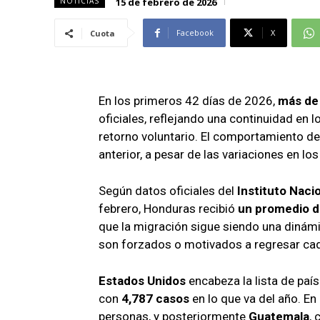
15 de febrero de 2026
NOTICIAS
Alianza Patriotica
Alianza Patriotica
Libertad y Refundación
Libertad y Refundación
Facebook
X
Cuota
Frente Amplio
Frente Amplio
Centro Social Cristianos
Centro Social Cristianos
Nueva Ruta
Nueva Ruta
En los primeros 42 días de 2026,
más de
Noticias
Noticias
oficiales, reflejando una continuidad en 
Contáctenos
Contáctenos
retorno voluntario. El comportamiento de
anterior, a pesar de las variaciones en lo
Según datos oficiales del
Instituto Naci
febrero, Honduras recibió
un promedio d
que la migración sigue siendo una dinámi
son forzados o motivados a regresar cad
Estados Unidos
encabeza la lista de pa
con
4,787 casos
en lo que va del año. E
personas, y posteriormente
Guatemala
, 