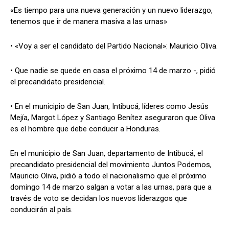
«Es tiempo para una nueva generación y un nuevo liderazgo,
tenemos que ir de manera masiva a las urnas»
Comparta
Comparta
• «Voy a ser el candidato del Partido Nacional»: Mauricio Oliva.
• Que nadie se quede en casa el próximo 14 de marzo -, pidió
el precandidato presidencial.
Facebook
Facebook
X
X
WhatsApp
WhatsApp
• En el municipio de San Juan, Intibucá, líderes como Jesús
Mejía, Margot López y Santiago Benítez aseguraron que Oliva
es el hombre que debe conducir a Honduras.
Síganos
Síganos
En el municipio de San Juan, departamento de Intibucá, el
precandidato presidencial del movimiento Juntos Podemos,
Mauricio Oliva, pidió a todo el nacionalismo que el próximo
domingo 14 de marzo salgan a votar a las urnas, para que a
través de voto se decidan los nuevos liderazgos que
conducirán al país.