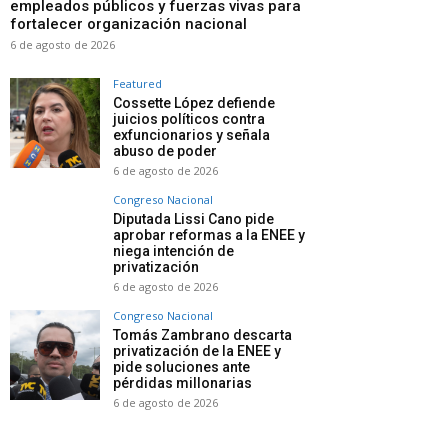
empleados públicos y fuerzas vivas para
fortalecer organización nacional
6 de agosto de 2026
Featured
Cossette López defiende
juicios políticos contra
exfuncionarios y señala
abuso de poder
6 de agosto de 2026
Congreso Nacional
Diputada Lissi Cano pide
aprobar reformas a la ENEE y
niega intención de
privatización
6 de agosto de 2026
Congreso Nacional
Tomás Zambrano descarta
privatización de la ENEE y
pide soluciones ante
pérdidas millonarias
6 de agosto de 2026