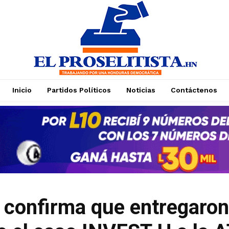
Inicio
Partidos Políticos
Noticias
Contáctenos
Suscríbase a nuestro boletín
Suscríbase a nuestro boletín
Manténgase informado de nuestro contenido,
Manténgase informado de nuestro contenido,
recibiendo noticias directamente en su correo
recibiendo noticias directamente en su correo
electrónico.
electrónico.
 confirma que entregaron
Suscribirse
Suscribirse