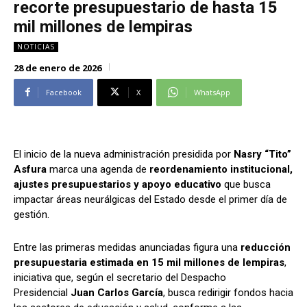
recorte presupuestario de hasta 15
Alianza Patriotica
Alianza Patriotica
mil millones de lempiras
Libertad y Refundación
Libertad y Refundación
NOTICIAS
Frente Amplio
Frente Amplio
28 de enero de 2026
Centro Social Cristianos
Centro Social Cristianos
Facebook
X
WhatsApp
Nueva Ruta
Nueva Ruta
Noticias
Noticias
Contáctenos
Contáctenos
El inicio de la nueva administración presidida por
Nasry “Tito”
Asfura
marca una agenda de
reordenamiento institucional,
Suscríbase a nuestro boletín
Suscríbase a nuestro boletín
ajustes presupuestarios y apoyo educativo
que busca
impactar áreas neurálgicas del Estado desde el primer día de
Manténgase informado de nuestro contenido, recibiendo
Manténgase informado de nuestro contenido, recibiendo
gestión.
noticias directamente en su correo electrónico.
noticias directamente en su correo electrónico.
Entre las primeras medidas anunciadas figura una
reducción
presupuestaria estimada en 15 mil millones de lempiras
,
iniciativa que, según el secretario del Despacho
Suscribirse
Suscribirse
Presidencial
Juan Carlos García
, busca redirigir fondos hacia