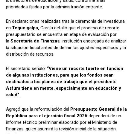
los sectores de educación y salud, conforme a las
prioridades fijadas por la administración entrante.
En declaraciones realizadas tras la ceremonia de investidura
Comparta
Comparta
en
Tegucigalpa,
García detalló que el proceso de recorte
presupuestario se encuentra en etapa de evaluación por
la
Secretaría de Finanzas
, institución encargada de analizar
la situación fiscal antes de definir los ajustes específicos y la
distribución de recursos.
Facebook
Facebook
X
X
WhatsApp
WhatsApp
El secretario señaló:
“Viene un recorte fuerte en función
de algunas instituciones, para que los fondos sean
destinados a los planes de trabajo que el presidente
Síganos
Síganos
Asfura tiene en mente, especialmente en educación y
salud”
.
Agregó que la reformulación del
Presupuesto General de la
República para el ejercicio fiscal 2026
dependerá de un
informe técnico preliminar elaborado por el Ministerio de
Finanzas, quien asumirá la revisión inicial de la situación