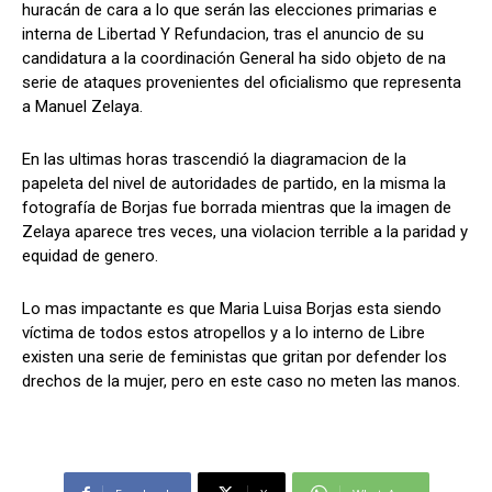
huracán de cara a lo que serán las elecciones primarias e
interna de Libertad Y Refundacion, tras el anuncio de su
candidatura a la coordinación General ha sido objeto de na
serie de ataques provenientes del oficialismo que representa
Comparta
Comparta
a Manuel Zelaya.
En las ultimas horas trascendió la diagramacion de la
papeleta del nivel de autoridades de partido, en la misma la
fotografía de Borjas fue borrada mientras que la imagen de
Facebook
Facebook
X
X
WhatsApp
WhatsApp
Zelaya aparece tres veces, una violacion terrible a la paridad y
equidad de genero.
Síganos
Síganos
Lo mas impactante es que Maria Luisa Borjas esta siendo
víctima de todos estos atropellos y a lo interno de Libre
existen una serie de feministas que gritan por defender los
drechos de la mujer, pero en este caso no meten las manos.