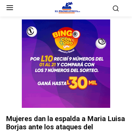
Inicio
Inicio
Partidos Políticos
Partidos Políticos
Partido Liberal
Partido Liberal
Partido Nacional
Partido Nacional
Innovación y Unidad
Innovación y Unidad
Democracia Cristiana
Democracia Cristiana
Mujeres dan la espalda a Maria Luisa
Unificación Democrática
Unificación Democrática
Borjas ante los ataques del
Anticorrupción
Anticorrupción