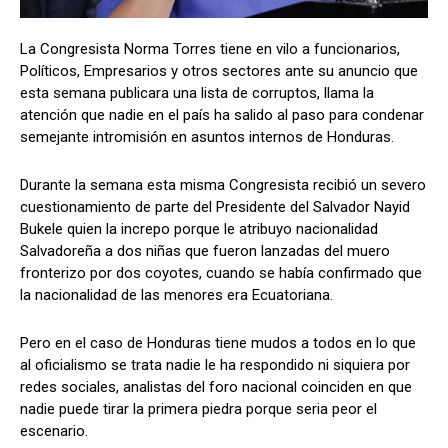
La Congresista Norma Torres tiene en vilo a funcionarios,
Políticos, Empresarios y otros sectores ante su anuncio que
Comparta
Comparta
esta semana publicara una lista de corruptos, llama la
atención que nadie en el país ha salido al paso para condenar
semejante intromisión en asuntos internos de Honduras.
Durante la semana esta misma Congresista recibió un severo
Facebook
Facebook
X
X
WhatsApp
WhatsApp
cuestionamiento de parte del Presidente del Salvador Nayid
Bukele quien la increpo porque le atribuyo nacionalidad
Salvadoreña a dos niñas que fueron lanzadas del muero
fronterizo por dos coyotes, cuando se había confirmado que
Síganos
Síganos
la nacionalidad de las menores era Ecuatoriana.
Pero en el caso de Honduras tiene mudos a todos en lo que
al oficialismo se trata nadie le ha respondido ni siquiera por
redes sociales, analistas del foro nacional coinciden en que
nadie puede tirar la primera piedra porque seria peor el
escenario.