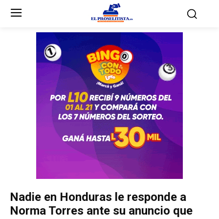
Inicio
Inicio
Partidos Políticos
Partidos Políticos
Partido Liberal
Partido Liberal
Partido Nacional
Partido Nacional
Innovación y Unidad
Innovación y Unidad
Democracia Cristiana
Democracia Cristiana
Nadie en Honduras le responde a
Unificación Democrática
Unificación Democrática
Norma Torres ante su anuncio que
Anticorrupción
Anticorrupción