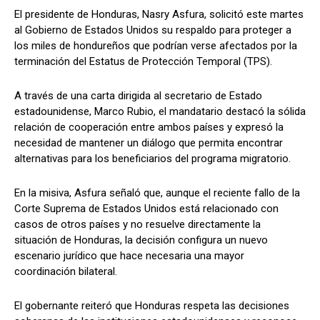
El presidente de Honduras, Nasry Asfura, solicitó este martes
al Gobierno de Estados Unidos su respaldo para proteger a
los miles de hondureños que podrían verse afectados por la
Comparta
Comparta
terminación del Estatus de Protección Temporal (TPS).
A través de una carta dirigida al secretario de Estado
estadounidense, Marco Rubio, el mandatario destacó la sólida
relación de cooperación entre ambos países y expresó la
Facebook
Facebook
X
X
WhatsApp
WhatsApp
necesidad de mantener un diálogo que permita encontrar
alternativas para los beneficiarios del programa migratorio.
En la misiva, Asfura señaló que, aunque el reciente fallo de la
Síganos
Síganos
Corte Suprema de Estados Unidos está relacionado con
casos de otros países y no resuelve directamente la
situación de Honduras, la decisión configura un nuevo
escenario jurídico que hace necesaria una mayor
coordinación bilateral.
El gobernante reiteró que Honduras respeta las decisiones