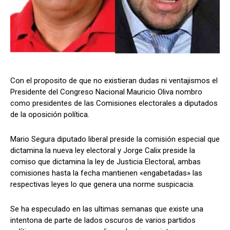
Comparta
Comparta
Con el proposito de que no existieran dudas ni ventajismos el
Presidente del Congreso Nacional Mauricio Oliva nombro
Facebook
Facebook
X
X
WhatsApp
WhatsApp
como presidentes de las Comisiones electorales a diputados
de la oposición política.
Mario Segura diputado liberal preside la comisión especial que
Síganos
Síganos
dictamina la nueva ley electoral y Jorge Calix preside la
comiso que dictamina la ley de Justicia Electoral, ambas
comisiones hasta la fecha mantienen «engabetadas» las
respectivas leyes lo que genera una norme suspicacia.
Se ha especulado en las ultimas semanas que existe una
intentona de parte de lados oscuros de varios partidos