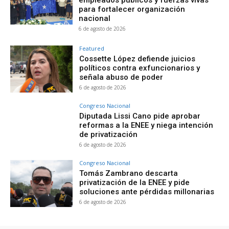
empleados públicos y fuerzas vivas
para fortalecer organización
nacional
6 de agosto de 2026
Featured
Cossette López defiende juicios
políticos contra exfuncionarios y
señala abuso de poder
6 de agosto de 2026
Congreso Nacional
Diputada Lissi Cano pide aprobar
reformas a la ENEE y niega intención
de privatización
6 de agosto de 2026
Congreso Nacional
Tomás Zambrano descarta
privatización de la ENEE y pide
soluciones ante pérdidas millonarias
6 de agosto de 2026