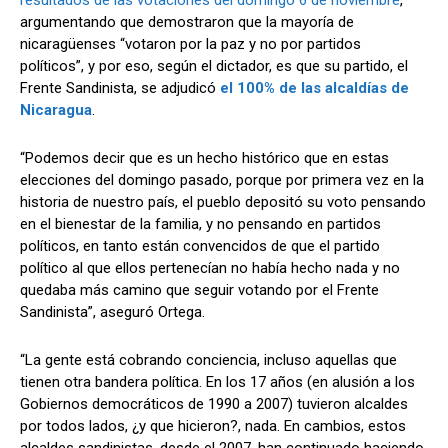
resultados de las votaciones del domingo 6 de noviembre
,
argumentando que demostraron que la mayoría de
nicaragüenses “votaron por la paz y no por partidos
políticos”, y por eso, según el dictador, es que su partido, el
Comparta
Comparta
Frente Sandinista, se adjudicó
el 100% de las alcaldías de
Nicaragua
.
“Podemos decir que es un hecho histórico que en estas
elecciones del domingo pasado, porque por primera vez en la
Facebook
Facebook
X
X
WhatsApp
WhatsApp
historia de nuestro país, el pueblo depositó su voto pensando
en el bienestar de la familia, y no pensando en partidos
políticos, en tanto están convencidos de que el partido
político al que ellos pertenecían no había hecho nada y no
Síganos
Síganos
quedaba más camino que seguir votando por el Frente
Sandinista”, aseguró Ortega.
“La gente está cobrando conciencia, incluso aquellas que
tienen otra bandera política. En los 17 años (en alusión a los
Gobiernos democráticos de 1990 a 2007) tuvieron alcaldes
por todos lados, ¿y que hicieron?, nada. En cambios, estos