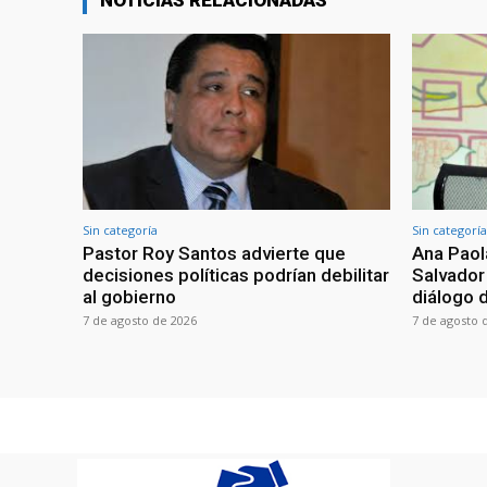
NOTICIAS RELACIONADAS
Sin categoría
Sin categoría
Pastor Roy Santos advierte que
Ana Paol
decisiones políticas podrían debilitar
Salvador
al gobierno
diálogo 
7 de agosto de 2026
7 de agosto 