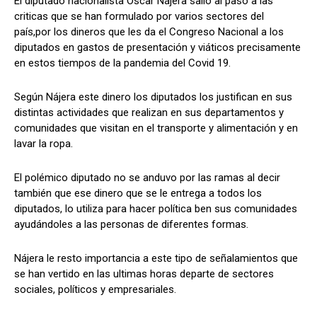
El diputado nacionalista Oscar Nájera salió al paso a las
criticas que se han formulado por varios sectores del
país,por los dineros que les da el Congreso Nacional a los
diputados en gastos de presentación y viáticos precisamente
Comparta
Comparta
en estos tiempos de la pandemia del Covid 19.
Según Nájera este dinero los diputados los justifican en sus
distintas actividades que realizan en sus departamentos y
comunidades que visitan en el transporte y alimentación y en
Facebook
Facebook
X
X
WhatsApp
WhatsApp
lavar la ropa.
El polémico diputado no se anduvo por las ramas al decir
también que ese dinero que se le entrega a todos los
Síganos
Síganos
diputados, lo utiliza para hacer política ben sus comunidades
ayudándoles a las personas de diferentes formas.
Nájera le resto importancia a este tipo de señalamientos que
se han vertido en las ultimas horas departe de sectores
sociales, políticos y empresariales.