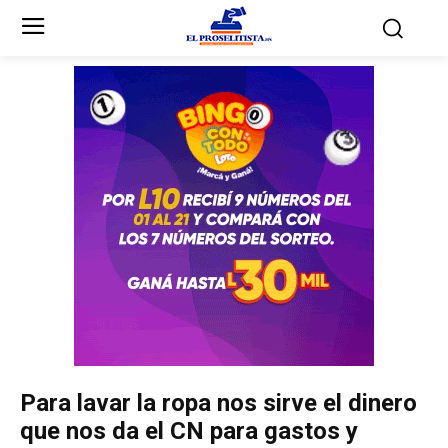
Inicio
Inicio
Partidos Políticos
Partidos Políticos
Partido Liberal
Partido Liberal
Partido Nacional
Partido Nacional
Innovación y Unidad
Innovación y Unidad
Democracia Cristiana
Democracia Cristiana
Para lavar la ropa nos sirve el dinero
Unificación Democrática
Unificación Democrática
que nos da el CN para gastos y
Anticorrupción
Anticorrupción