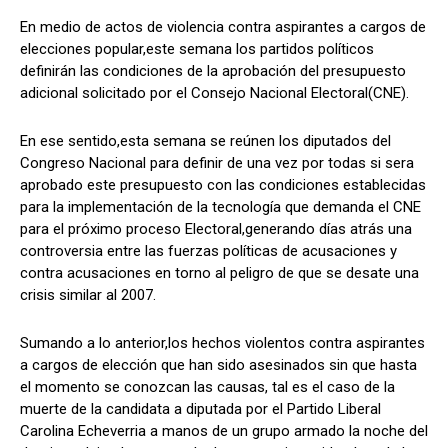
En medio de actos de violencia contra aspirantes a cargos de
elecciones popular,este semana los partidos políticos
definirán las condiciones de la aprobación del presupuesto
Comparta
Comparta
adicional solicitado por el Consejo Nacional Electoral(CNE).
En ese sentido,esta semana se reúnen los diputados del
Congreso Nacional para definir de una vez por todas si sera
aprobado este presupuesto con las condiciones establecidas
Facebook
Facebook
X
X
WhatsApp
WhatsApp
para la implementación de la tecnología que demanda el CNE
para el próximo proceso Electoral,generando días atrás una
controversia entre las fuerzas políticas de acusaciones y
contra acusaciones en torno al peligro de que se desate una
Síganos
Síganos
crisis similar al 2007.
Sumando a lo anterior,los hechos violentos contra aspirantes
a cargos de elección que han sido asesinados sin que hasta
el momento se conozcan las causas, tal es el caso de la
muerte de la candidata a diputada por el Partido Liberal
Carolina Echeverria a manos de un grupo armado la noche del