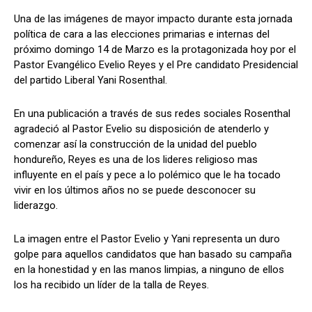
Una de las imágenes de mayor impacto durante esta jornada
política de cara a las elecciones primarias e internas del
próximo domingo 14 de Marzo es la protagonizada hoy por el
Comparta
Comparta
Pastor Evangélico Evelio Reyes y el Pre candidato Presidencial
del partido Liberal Yani Rosenthal.
En una publicación a través de sus redes sociales Rosenthal
agradeció al Pastor Evelio su disposición de atenderlo y
Facebook
Facebook
X
X
WhatsApp
WhatsApp
comenzar así la construcción de la unidad del pueblo
hondureño, Reyes es una de los lideres religioso mas
influyente en el país y pece a lo polémico que le ha tocado
vivir en los últimos años no se puede desconocer su
Síganos
Síganos
liderazgo.
La imagen entre el Pastor Evelio y Yani representa un duro
golpe para aquellos candidatos que han basado su campaña
en la honestidad y en las manos limpias, a ninguno de ellos
los ha recibido un líder de la talla de Reyes.