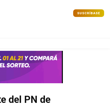
SUSCRÍBASE
Comparta
Comparta
Facebook
Facebook
X
X
WhatsApp
WhatsApp
te del PN de