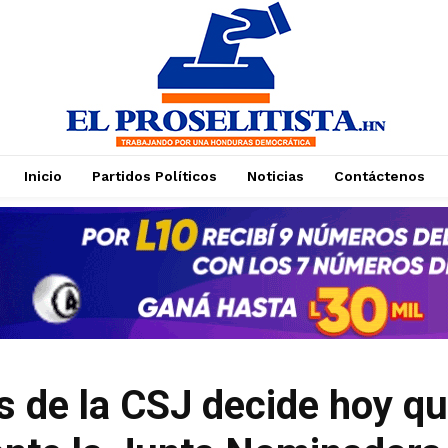
Inicio
Partidos Políticos
Noticias
Contáctenos
Suscríbase a nuestro boletín
Suscríbase a nuestro boletín
Manténgase informado de nuestro contenido,
Manténgase informado de nuestro contenido,
recibiendo noticias directamente en su correo
recibiendo noticias directamente en su correo
electrónico.
electrónico.
s de la CSJ decide hoy qu
Suscribirse
Suscribirse