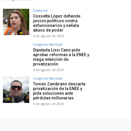
Featured
Cossette López defiende
juicios políticos contra
exfuncionarios y señala
abuso de poder
6 de agosto de 2026
Congreso Nacional
Diputada Lissi Cano pide
aprobar reformas a la ENEE y
niega intención de
privatización
6 de agosto de 2026
Congreso Nacional
Tomás Zambrano descarta
privatización de la ENEE y
pide soluciones ante
pérdidas millonarias
6 de agosto de 2026