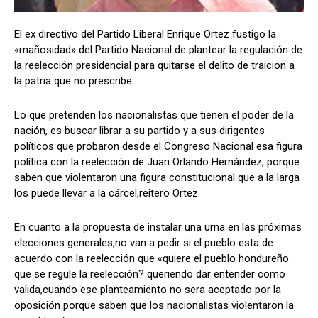
El ex directivo del Partido Liberal Enrique Ortez fustigo la
«mañosidad» del Partido Nacional de plantear la regulación de
Comparta
Comparta
la reelección presidencial para quitarse el delito de traicion a
la patria que no prescribe.
Lo que pretenden los nacionalistas que tienen el poder de la
nación, es buscar librar a su partido y a sus dirigentes
Facebook
Facebook
X
X
WhatsApp
WhatsApp
políticos que probaron desde el Congreso Nacional esa figura
política con la reelección de Juan Orlando Hernández, porque
saben que violentaron una figura constitucional que a la larga
los puede llevar a la cárcel,reitero Ortez.
Síganos
Síganos
En cuanto a la propuesta de instalar una urna en las próximas
elecciones generales,no van a pedir si el pueblo esta de
acuerdo con la reelección que «quiere el pueblo hondureño
que se regule la reelección? queriendo dar entender como
valida,cuando ese planteamiento no sera aceptado por la
oposición porque saben que los nacionalistas violentaron la