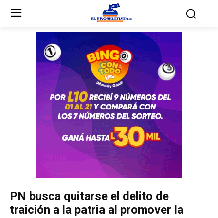
Inicio
Inicio
Partidos Políticos
Partidos Políticos
Partido Liberal
Partido Liberal
Partido Nacional
Partido Nacional
Innovación y Unidad
Innovación y Unidad
Democracia Cristiana
Democracia Cristiana
PN busca quitarse el delito de
Unificación Democrática
Unificación Democrática
traición a la patria al promover la
Anticorrupción
Anticorrupción