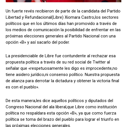
Un fuerte revés recibieron de parte de la candidata del Partido
Libertad y Refundacional(Libre) Xiomara Castro,los sectores
políticos que en los últimos días han promovido a través de
Comparta
Comparta
los medios de comunicación la posibilidad de enfrentar en las
próximas elecciones generales al Partido Nacional con una
opción «B» y así sacarlo del poder.
La presidenciable de Libre fue contundente al rechazar esa
Facebook
Facebook
X
X
WhatsApp
WhatsApp
propuesta política a través de su red social de Twitter al
señalar que «respetuosamente les digo es improcedente,no
tiene asidero jurídico,ni consenso político. Nuestra propuesta
Síganos
Síganos
de alianza para derrotar la dictadura y obtener la victoria final
es con el pueblo».
De esta manera,les dice aquellos políticos y diputados del
Congreso Nacional del ala liberal,que Libre como institución
política no respaldara esta opción «B», ya que como fuerza
política se toma del brazo del pueblo para lograr el triunfo en
las próximas elecciones generales.