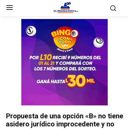
Inicio
Inicio
Partidos Políticos
Partidos Políticos
Partido Liberal
Partido Liberal
Partido Nacional
Partido Nacional
Innovación y Unidad
Innovación y Unidad
Democracia Cristiana
Democracia Cristiana
Propuesta de una opción «B» no tiene
Unificación Democrática
Unificación Democrática
asidero jurídico improcedente y no
Anticorrupción
Anticorrupción