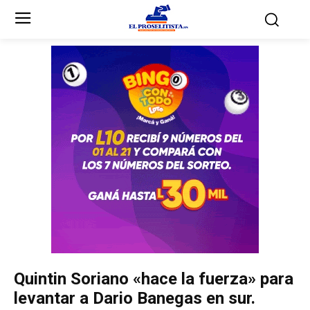
Inicio
Inicio
Partidos Políticos
Partidos Políticos
Partido Liberal
Partido Liberal
Partido Nacional
Partido Nacional
Innovación y Unidad
Innovación y Unidad
Democracia Cristiana
Democracia Cristiana
Quintin Soriano «hace la fuerza» para
Unificación Democrática
Unificación Democrática
levantar a Dario Banegas en sur.
Anticorrupción
Anticorrupción