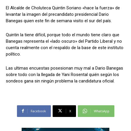
El Alcalde de Choluteca Quintin Soriano «hace la fuerza» de
levantar la imagen del precandidato presidencial Dario
Banegas quien este fin de semana visito el sur del país.
Comparta
Comparta
Quintin la tiene difícil, porque todo el mundo tiene claro que
Banegas representa el «lado oscuro» del Partido Liberal y no
cuenta realmente con el respaldo de la base de este instituto
político.
Facebook
Facebook
X
X
WhatsApp
WhatsApp
Las ultimas encuestas posesionan muy mal a Dario Banegas
sobre todo con la llegada de Yani Rosental quién según los
sondeos gana sin ningún problema la candidatura oficial.
Síganos
Síganos
Facebook
X
WhatsApp