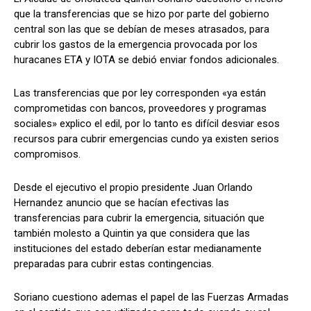
que la transferencias que se hizo por parte del gobierno
central son las que se debían de meses atrasados, para
cubrir los gastos de la emergencia provocada por los
Comparta
Comparta
huracanes ETA y IOTA se debió enviar fondos adicionales.
Las transferencias que por ley corresponden «ya están
comprometidas con bancos, proveedores y programas
sociales» explico el edil, por lo tanto es difícil desviar esos
Facebook
Facebook
X
X
WhatsApp
WhatsApp
recursos para cubrir emergencias cundo ya existen serios
compromisos.
Desde el ejecutivo el propio presidente Juan Orlando
Síganos
Síganos
Hernandez anuncio que se hacían efectivas las
transferencias para cubrir la emergencia, situación que
también molesto a Quintin ya que considera que las
instituciones del estado deberían estar medianamente
preparadas para cubrir estas contingencias.
Soriano cuestiono ademas el papel de las Fuerzas Armadas