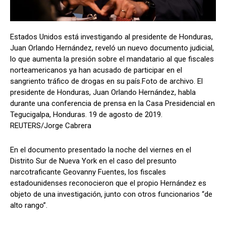
Estados Unidos está investigando al presidente de Honduras,
Comparta
Comparta
Juan Orlando Hernández, reveló un nuevo documento judicial,
lo que aumenta la presión sobre el mandatario al que fiscales
norteamericanos ya han acusado de participar en el
sangriento tráfico de drogas en su país.Foto de archivo. El
presidente de Honduras, Juan Orlando Hernández, habla
Facebook
Facebook
X
X
WhatsApp
WhatsApp
durante una conferencia de prensa en la Casa Presidencial en
Tegucigalpa, Honduras. 19 de agosto de 2019.
REUTERS/Jorge Cabrera
Síganos
Síganos
En el documento presentado la noche del viernes en el
Distrito Sur de Nueva York en el caso del presunto
narcotraficante Geovanny Fuentes, los fiscales
estadounidenses reconocieron que el propio Hernández es
objeto de una investigación, junto con otros funcionarios “de
alto rango”.