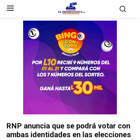
Inicio
Inicio
Partidos Políticos
Partidos Políticos
Partido Liberal
Partido Liberal
Partido Nacional
Partido Nacional
Innovación y Unidad
Innovación y Unidad
Democracia Cristiana
Democracia Cristiana
RNP anuncia que se podrá votar con
Unificación Democrática
Unificación Democrática
ambas identidades en las elecciones
Anticorrupción
Anticorrupción