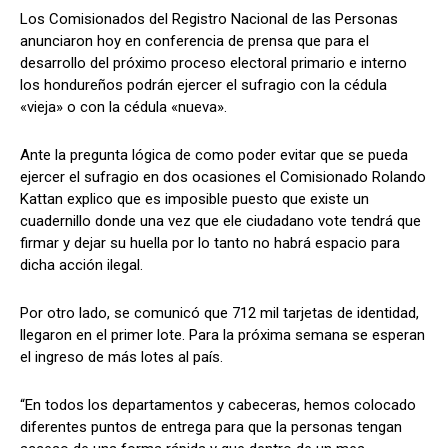
Los Comisionados del Registro Nacional de las Personas
anunciaron hoy en conferencia de prensa que para el
desarrollo del próximo proceso electoral primario e interno
Comparta
Comparta
los hondureños podrán ejercer el sufragio con la cédula
«vieja» o con la cédula «nueva».
Ante la pregunta lógica de como poder evitar que se pueda
ejercer el sufragio en dos ocasiones el Comisionado Rolando
Facebook
Facebook
X
X
WhatsApp
WhatsApp
Kattan explico que es imposible puesto que existe un
cuadernillo donde una vez que ele ciudadano vote tendrá que
firmar y dejar su huella por lo tanto no habrá espacio para
dicha acción ilegal.
Síganos
Síganos
Por otro lado, se comunicó que 712 mil tarjetas de identidad,
llegaron en el primer lote. Para la próxima semana se esperan
el ingreso de más lotes al país.
“En todos los departamentos y cabeceras, hemos colocado
diferentes puntos de entrega para que la personas tengan