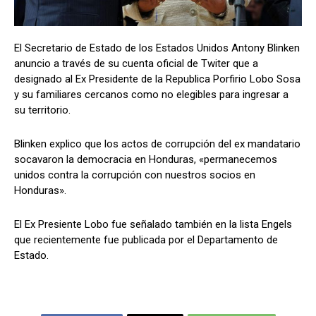
El Secretario de Estado de los Estados Unidos Antony Blinken
Comparta
Comparta
anuncio a través de su cuenta oficial de Twiter que a
designado al Ex Presidente de la Republica Porfirio Lobo Sosa
y su familiares cercanos como no elegibles para ingresar a
su territorio.
Facebook
Facebook
X
X
WhatsApp
WhatsApp
Blinken explico que los actos de corrupción del ex mandatario
socavaron la democracia en Honduras, «permanecemos
unidos contra la corrupción con nuestros socios en
Honduras».
Síganos
Síganos
El Ex Presiente Lobo fue señalado también en la lista Engels
que recientemente fue publicada por el Departamento de
Estado.