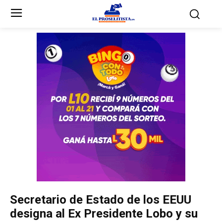
Inicio
Inicio
Partidos Políticos
Partidos Políticos
Partido Liberal
Partido Liberal
Partido Nacional
Partido Nacional
Innovación y Unidad
Innovación y Unidad
Democracia Cristiana
Democracia Cristiana
Secretario de Estado de los EEUU
Unificación Democrática
Unificación Democrática
designa al Ex Presidente Lobo y su
Anticorrupción
Anticorrupción