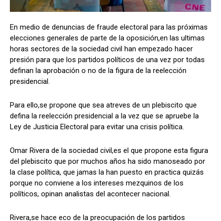
En medio de denuncias de fraude electoral para las próximas
elecciones generales de parte de la oposición,en las ultimas
Comparta
Comparta
horas sectores de la sociedad civil han empezado hacer
presión para que los partidos políticos de una vez por todas
definan la aprobación o no de la figura de la reelección
presidencial.
Facebook
Facebook
X
X
WhatsApp
WhatsApp
Para ello,se propone que sea atreves de un plebiscito que
defina la reelección presidencial a la vez que se apruebe la
Ley de Justicia Electoral para evitar una crisis política.
Síganos
Síganos
Omar Rivera de la sociedad civil,es el que propone esta figura
del plebiscito que por muchos años ha sido manoseado por
la clase política, que jamas la han puesto en practica quizás
porque no conviene a los intereses mezquinos de los
políticos, opinan analistas del acontecer nacional.
Rivera,se hace eco de la preocupación de los partidos