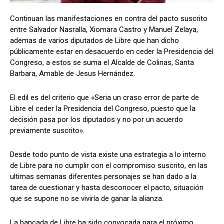
Continuan las manifestaciones en contra del pacto suscrito
entre Salvador Nasralla, Xiomara Castro y Manuel Zelaya,
ademas de varios diputados de Libre que han dicho
Comparta
Comparta
públicamente estar en desacuerdo en ceder la Presidencia del
Congreso, a estos se suma el Alcalde de Colinas, Santa
Barbara, Amable de Jesus Hernández.
El edil es del criterio que «Seria un craso error de parte de
Facebook
Facebook
X
X
WhatsApp
WhatsApp
Libre el ceder la Presidencia del Congreso, puesto que la
decisión pasa por los diputados y no por un acuerdo
previamente suscrito».
Síganos
Síganos
Desde todo punto de vista existe una estrategia a lo interno
de Libre para no cumplir con el compromiso suscrito, en las
ultimas semanas diferentes personajes se han dado a la
tarea de cuestionar y hasta desconocer el pacto, situación
que se supone no se viviría de ganar la alianza.
La bancada de Libre ha sido convocada para el próximo