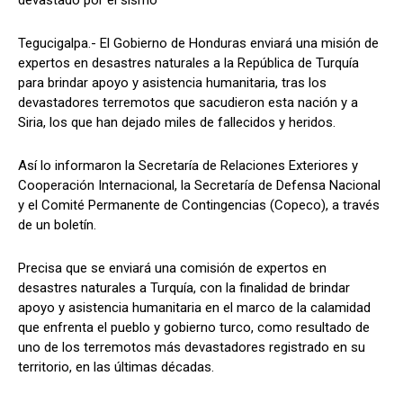
devastado por el sismo
Tegucigalpa.- El Gobierno de Honduras enviará una misión de
expertos en desastres naturales a la República de Turquía
Comparta
Comparta
para brindar apoyo y asistencia humanitaria, tras los
devastadores terremotos que sacudieron esta nación y a
Siria, los que han dejado miles de fallecidos y heridos.
Así lo informaron la Secretaría de Relaciones Exteriores y
Facebook
Facebook
X
X
WhatsApp
WhatsApp
Cooperación Internacional, la Secretaría de Defensa Nacional
y el Comité Permanente de Contingencias (Copeco), a través
de un boletín.
Síganos
Síganos
Precisa que se enviará una comisión de expertos en
desastres naturales a Turquía, con la finalidad de brindar
apoyo y asistencia humanitaria en el marco de la calamidad
que enfrenta el pueblo y gobierno turco, como resultado de
uno de los terremotos más devastadores registrado en su
territorio, en las últimas décadas.