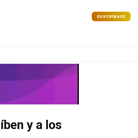
SUSCRÍBASE
Comparta
Comparta
Facebook
Facebook
X
X
WhatsApp
WhatsApp
íben y a los