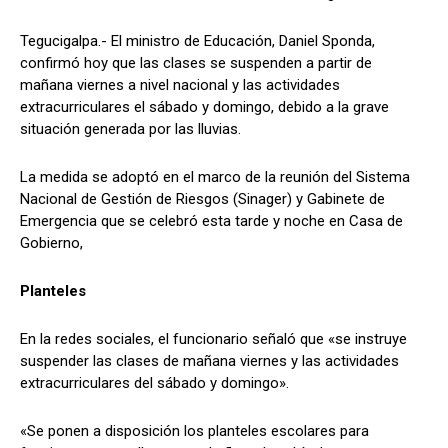
Tegucigalpa.- El ministro de Educación, Daniel Sponda,
confirmó hoy que las clases se suspenden a partir de
mañana viernes a nivel nacional y las actividades
Comparta
Comparta
extracurriculares el sábado y domingo, debido a la grave
situación generada por las lluvias.
La medida se adoptó en el marco de la reunión del Sistema
Nacional de Gestión de Riesgos (Sinager) y Gabinete de
Facebook
Facebook
X
X
WhatsApp
WhatsApp
Emergencia que se celebró esta tarde y noche en Casa de
Gobierno,
Síganos
Síganos
Planteles
En la redes sociales, el funcionario señaló que «se instruye
suspender las clases de mañana viernes y las actividades
extracurriculares del sábado y domingo».
«Se ponen a disposición los planteles escolares para