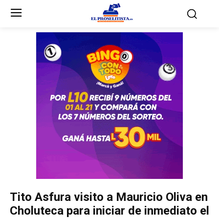
Inicio
Inicio
Partidos Políticos
Partidos Políticos
Partido Liberal
Partido Liberal
Partido Nacional
Partido Nacional
Innovación y Unidad
Innovación y Unidad
Democracia Cristiana
Democracia Cristiana
Tito Asfura visito a Mauricio Oliva en
Unificación Democrática
Unificación Democrática
Choluteca para iniciar de inmediato el
Anticorrupción
Anticorrupción