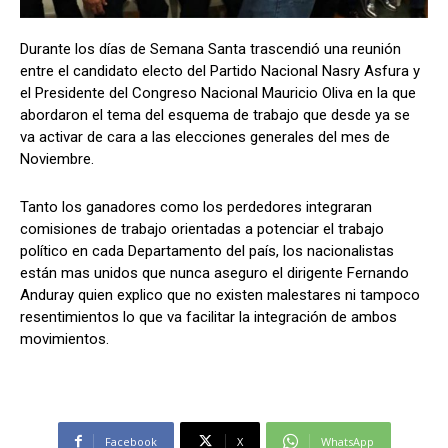
Durante los días de Semana Santa trascendió una reunión
entre el candidato electo del Partido Nacional Nasry Asfura y
Comparta
Comparta
el Presidente del Congreso Nacional Mauricio Oliva en la que
abordaron el tema del esquema de trabajo que desde ya se
va activar de cara a las elecciones generales del mes de
Noviembre.
Facebook
Facebook
X
X
WhatsApp
WhatsApp
Tanto los ganadores como los perdedores integraran
comisiones de trabajo orientadas a potenciar el trabajo
político en cada Departamento del país, los nacionalistas
están mas unidos que nunca aseguro el dirigente Fernando
Síganos
Síganos
Anduray quien explico que no existen malestares ni tampoco
resentimientos lo que va facilitar la integración de ambos
movimientos.
Facebook
X
WhatsApp