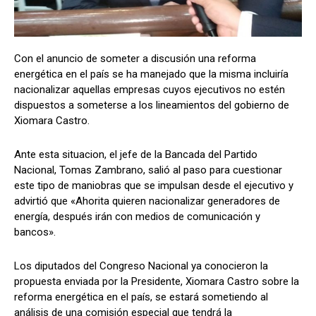
Con el anuncio de someter a discusión una reforma
Comparta
Comparta
energética en el país se ha manejado que la misma incluiría
nacionalizar aquellas empresas cuyos ejecutivos no estén
dispuestos a someterse a los lineamientos del gobierno de
Xiomara Castro.
Facebook
Facebook
X
X
WhatsApp
WhatsApp
Ante esta situacion, el jefe de la Bancada del Partido
Nacional, Tomas Zambrano, salió al paso para cuestionar
este tipo de maniobras que se impulsan desde el ejecutivo y
Síganos
Síganos
advirtió que «Ahorita quieren nacionalizar generadores de
energía, después irán con medios de comunicación y
bancos».
Los diputados del Congreso Nacional ya conocieron la
propuesta enviada por la Presidente, Xiomara Castro sobre la
reforma energética en el país, se estará sometiendo al
análisis de una comisión especial que tendrá la