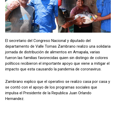
Comparta
Comparta
El secretario del Congreso Nacional y diputado del
departamento de Valle Tomas Zambrano realizo una solidaria
Facebook
Facebook
X
X
WhatsApp
WhatsApp
jornada de distribución de alimentos en Amapala, varias
fueron las familias favorecidas quien sin distingo de colores
políticos recibieron el importante apoyo que viene a mitigar el
impacto que esta causando la pandemia de coronavirus.
Síganos
Síganos
Zambrano explico que el operativo se realizo casa por casa y
se contó con el apoyo de los programas sociales que
impulsa el Presidente de la Republica Juan Orlando
Hernandez.