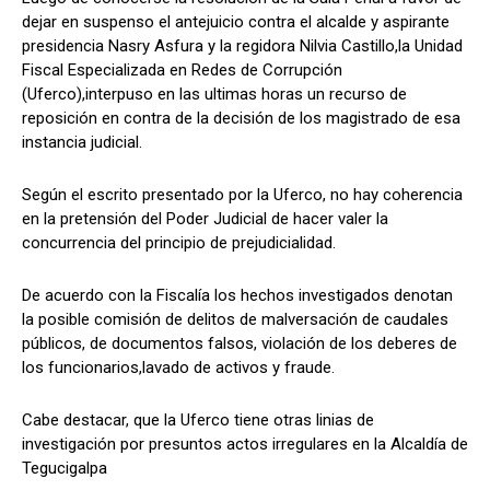
dejar en suspenso el antejuicio contra el alcalde y aspirante
presidencia Nasry Asfura y la regidora Nilvia Castillo,la Unidad
Fiscal Especializada en Redes de Corrupción
Comparta
Comparta
(Uferco),interpuso en las ultimas horas un recurso de
reposición en contra de la decisión de los magistrado de esa
instancia judicial.
Según el escrito presentado por la Uferco, no hay coherencia
Facebook
Facebook
X
X
WhatsApp
WhatsApp
en la pretensión del Poder Judicial de hacer valer la
concurrencia del principio de prejudicialidad.
De acuerdo con la Fiscalía los hechos investigados denotan
Síganos
Síganos
la posible comisión de delitos de malversación de caudales
públicos, de documentos falsos, violación de los deberes de
los funcionarios,lavado de activos y fraude.
Cabe destacar, que la Uferco tiene otras linias de
investigación por presuntos actos irregulares en la Alcaldía de
Tegucigalpa