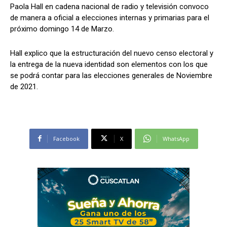
Paola Hall en cadena nacional de radio y televisión convoco
de manera a oficial a elecciones internas y primarias para el
próximo domingo 14 de Marzo.
Comparta
Comparta
Hall explico que la estructuración del nuevo censo electoral y
la entrega de la nueva identidad son elementos con los que
se podrá contar para las elecciones generales de Noviembre
de 2021.
Facebook
Facebook
X
X
WhatsApp
WhatsApp
Facebook
X
WhatsApp
Síganos
Síganos