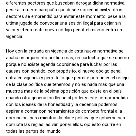
diferentes sectores que buscaban derogar dicha normativa,
pese a la fuerte campaña que desde sociedad civil y otros
sectores se emprendió para evitar este momento, pese a la
ultima jugada de convocar una sesión ilegal para dejar sin
Comparta
Comparta
valor y efecto este nuevo código penal, el mismo entra en
vigencia.
Hoy con la entrada en vigencia de esta nueva normativa se
acaba un argumento político mas, un cartucho que se quemo
Facebook
Facebook
X
X
WhatsApp
WhatsApp
porque no existe agenda coordinada para luchar por las
causas con sentido, con propósito, el nuevo código penal
entra en vigencia y permite lo que permite porque es el reflejo
de la clase política que tenemos y no es nada mas que una
Síganos
Síganos
muestra mas de la pésima oposición que existe en el país,
cuando otra generación llegue al poder y este comprometida
con los ideales de la honestidad y la decencia podemos
aspirar a contar con herramientas de combate frontal a la
corrupción, pero mientras la clase política que gobierne sea
corrupta las reglas las van poner ellos, ojo esto ocurre en
todas las partes del mundo.