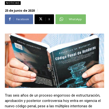
NOTICIAS
Alianza Patriotica
Alianza Patriotica
25 de junio de 2020
Libertad y Refundación
Libertad y Refundación
Frente Amplio
Frente Amplio
Facebook
X
WhatsApp
Centro Social Cristianos
Centro Social Cristianos
Nueva Ruta
Nueva Ruta
Noticias
Noticias
Contáctenos
Contáctenos
Suscríbase a nuestro boletín
Suscríbase a nuestro boletín
Manténgase informado de nuestro contenido, recibiendo
Manténgase informado de nuestro contenido, recibiendo
noticias directamente en su correo electrónico.
noticias directamente en su correo electrónico.
Tras seis años de un proceso engorroso de estructuración,
aprobación y posterior controversia hoy entra en vigencia el
Suscribirse
Suscribirse
nuevo código penal, pese a las múltiples intentonas de