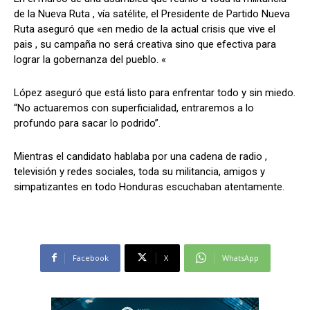
de la Nueva Ruta , vía satélite, el Presidente de Partido Nueva
Ruta aseguró que «en medio de la actual crisis que vive el
pais , su campaña no será creativa sino que efectiva para
Comparta
Comparta
lograr la gobernanza del pueblo. «
López aseguró que está listo para enfrentar todo y sin miedo.
“No actuaremos con superficialidad, entraremos a lo
profundo para sacar lo podrido”.
Facebook
Facebook
X
X
WhatsApp
WhatsApp
Mientras el candidato hablaba por una cadena de radio ,
televisión y redes sociales, toda su militancia, amigos y
simpatizantes en todo Honduras escuchaban atentamente.
Síganos
Síganos
Facebook
X
WhatsApp