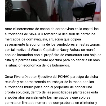
Comparta
Comparta
Ante el incremento de casos de coronavirus en la capital las
autoridades de SINAGER tomaron la decisión de cerrar los
mercados de comayaguela, situación que golpea
severamente la economía de los vendedores en estas zonas,
Facebook
Facebook
X
X
WhatsApp
WhatsApp
por tal motivo el Alcalde Capitalino Nasry Asfura se reunió
con los locatarios con el propósito de estructurar una hoja de
ruta que permita una pronta apertura para no dañar a un mas
la situación económica de los buhoneros.
Síganos
Síganos
Omar Rivera Director Ejecutivo del FONAC participo de dicha
reunión y se comprometió en trabajar de la mano con las
autoridades municipales con el propósito de brindar una
pronta solución, dentro de las posibilidades planteadas esta
el poder abrir parcialmente los mercados y que solo se
permita un limitado numero de compradores en el interior y