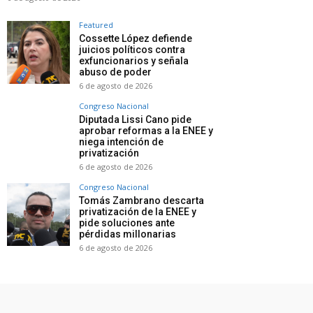
Featured
Cossette López defiende
juicios políticos contra
exfuncionarios y señala
abuso de poder
6 de agosto de 2026
Congreso Nacional
Diputada Lissi Cano pide
aprobar reformas a la ENEE y
niega intención de
privatización
6 de agosto de 2026
Congreso Nacional
Tomás Zambrano descarta
privatización de la ENEE y
pide soluciones ante
pérdidas millonarias
6 de agosto de 2026