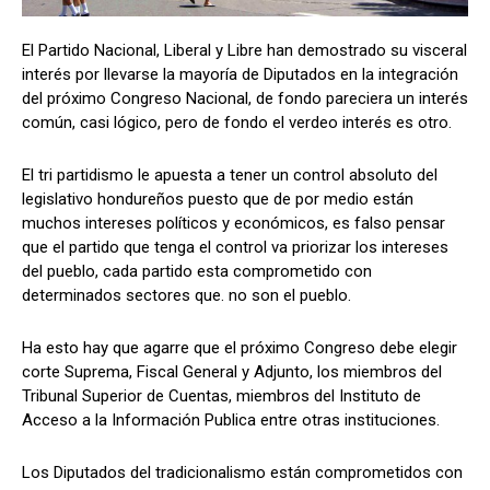
El Partido Nacional, Liberal y Libre han demostrado su visceral
interés por llevarse la mayoría de Diputados en la integración
Comparta
Comparta
del próximo Congreso Nacional, de fondo pareciera un interés
común, casi lógico, pero de fondo el verdeo interés es otro.
El tri partidismo le apuesta a tener un control absoluto del
legislativo hondureños puesto que de por medio están
Facebook
Facebook
X
X
WhatsApp
WhatsApp
muchos intereses políticos y económicos, es falso pensar
que el partido que tenga el control va priorizar los intereses
del pueblo, cada partido esta comprometido con
determinados sectores que. no son el pueblo.
Síganos
Síganos
Ha esto hay que agarre que el próximo Congreso debe elegir
corte Suprema, Fiscal General y Adjunto, los miembros del
Tribunal Superior de Cuentas, miembros del Instituto de
Acceso a la Información Publica entre otras instituciones.
Los Diputados del tradicionalismo están comprometidos con