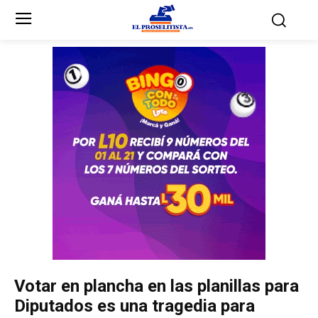
Inicio
Inicio
Partidos Políticos
Partidos Políticos
Partido Liberal
Partido Liberal
Partido Nacional
Partido Nacional
Innovación y Unidad
Innovación y Unidad
Democracia Cristiana
Democracia Cristiana
Votar en plancha en las planillas para
Unificación Democrática
Unificación Democrática
Diputados es una tragedia para
Anticorrupción
Anticorrupción