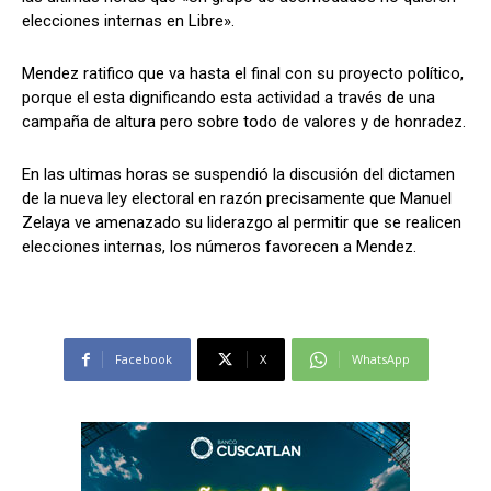
elecciones internas en Libre».
Mendez ratifico que va hasta el final con su proyecto político,
Comparta
Comparta
porque el esta dignificando esta actividad a través de una
campaña de altura pero sobre todo de valores y de honradez.
En las ultimas horas se suspendió la discusión del dictamen
de la nueva ley electoral en razón precisamente que Manuel
Facebook
Facebook
X
X
WhatsApp
WhatsApp
Zelaya ve amenazado su liderazgo al permitir que se realicen
elecciones internas, los números favorecen a Mendez.
Síganos
Síganos
Facebook
X
WhatsApp