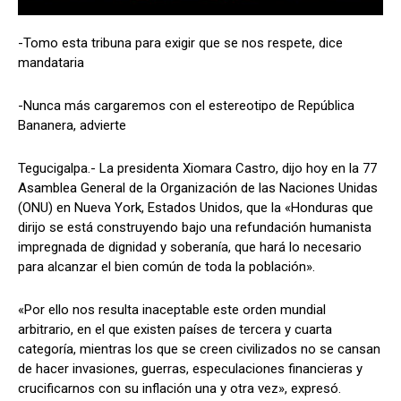
-Tomo esta tribuna para exigir que se nos respete, dice
mandataria
Comparta
Comparta
-Nunca más cargaremos con el estereotipo de República
Bananera, advierte
Tegucigalpa.- La presidenta Xiomara Castro, dijo hoy en la 77
Facebook
Facebook
X
X
WhatsApp
WhatsApp
Asamblea General de la Organización de las Naciones Unidas
(ONU) en Nueva York, Estados Unidos, que la «Honduras que
dirijo se está construyendo bajo una refundación humanista
impregnada de dignidad y soberanía, que hará lo necesario
Síganos
Síganos
para alcanzar el bien común de toda la población».
«Por ello nos resulta inaceptable este orden mundial
arbitrario, en el que existen países de tercera y cuarta
categoría, mientras los que se creen civilizados no se cansan
de hacer invasiones, guerras, especulaciones financieras y
crucificarnos con su inflación una y otra vez», expresó.