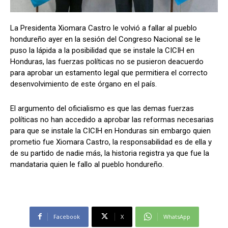
La Presidenta Xiomara Castro le volvió a fallar al pueblo
hondureño ayer en la sesión del Congreso Nacional se le
Comparta
Comparta
puso la lápida a la posibilidad que se instale la CICIH en
Honduras, las fuerzas políticas no se pusieron deacuerdo
para aprobar un estamento legal que permitiera el correcto
desenvolvimiento de este órgano en el país.
Facebook
Facebook
X
X
WhatsApp
WhatsApp
El argumento del oficialismo es que las demas fuerzas
políticas no han accedido a aprobar las reformas necesarias
para que se instale la CICIH en Honduras sin embargo quien
Síganos
Síganos
prometio fue Xiomara Castro, la responsabilidad es de ella y
de su partido de nadie más, la historia registra ya que fue la
mandataria quien le fallo al pueblo hondureño.
Facebook
X
WhatsApp