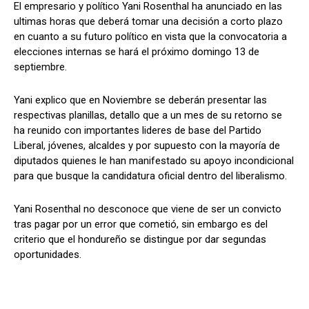
El empresario y político Yani Rosenthal ha anunciado en las
ultimas horas que deberá tomar una decisión a corto plazo
en cuanto a su futuro político en vista que la convocatoria a
elecciones internas se hará el próximo domingo 13 de
Comparta
Comparta
septiembre.
Yani explico que en Noviembre se deberán presentar las
respectivas planillas, detallo que a un mes de su retorno se
ha reunido con importantes lideres de base del Partido
Facebook
Facebook
X
X
WhatsApp
WhatsApp
Liberal, jóvenes, alcaldes y por supuesto con la mayoría de
diputados quienes le han manifestado su apoyo incondicional
para que busque la candidatura oficial dentro del liberalismo.
Síganos
Síganos
Yani Rosenthal no desconoce que viene de ser un convicto
tras pagar por un error que cometió, sin embargo es del
criterio que el hondureño se distingue por dar segundas
oportunidades.