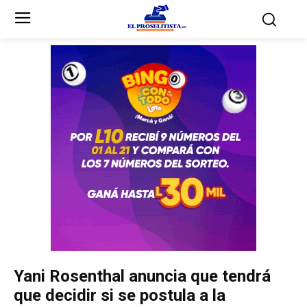
Inicio
Inicio
Partidos Políticos
Partidos Políticos
Partido Liberal
Partido Liberal
Partido Nacional
Partido Nacional
Innovación y Unidad
Innovación y Unidad
Democracia Cristiana
Democracia Cristiana
Yani Rosenthal anuncia que tendrá
Unificación Democrática
Unificación Democrática
que decidir si se postula a la
Anticorrupción
Anticorrupción