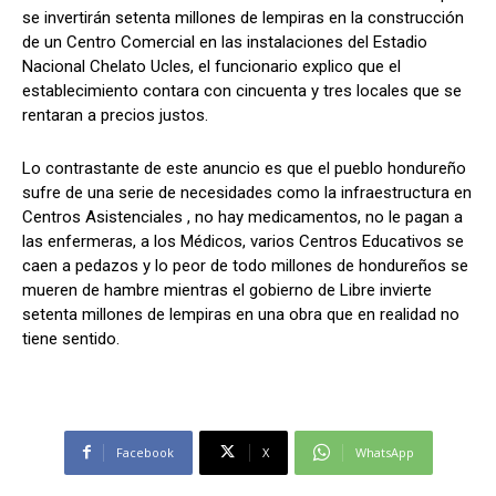
se invertirán setenta millones de lempiras en la construcción
de un Centro Comercial en las instalaciones del Estadio
Nacional Chelato Ucles, el funcionario explico que el
establecimiento contara con cincuenta y tres locales que se
Comparta
Comparta
rentaran a precios justos.
Lo contrastante de este anuncio es que el pueblo hondureño
sufre de una serie de necesidades como la infraestructura en
Centros Asistenciales , no hay medicamentos, no le pagan a
Facebook
Facebook
X
X
WhatsApp
WhatsApp
las enfermeras, a los Médicos, varios Centros Educativos se
caen a pedazos y lo peor de todo millones de hondureños se
mueren de hambre mientras el gobierno de Libre invierte
Síganos
Síganos
setenta millones de lempiras en una obra que en realidad no
tiene sentido.
Facebook
X
WhatsApp