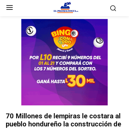
Inicio
Inicio
Partidos Políticos
Partidos Políticos
Partido Liberal
Partido Liberal
Partido Nacional
Partido Nacional
Innovación y Unidad
Innovación y Unidad
Democracia Cristiana
Democracia Cristiana
70 Millones de lempiras le costara al
Unificación Democrática
Unificación Democrática
pueblo hondureño la construcción de
Anticorrupción
Anticorrupción