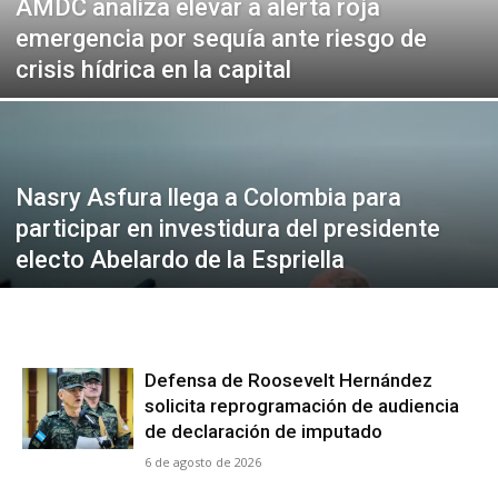
AMDC analiza elevar a alerta roja
Alianza Patriotica
Alianza Patriotica
emergencia por sequía ante riesgo de
Libertad y Refundación
Libertad y Refundación
crisis hídrica en la capital
Frente Amplio
Frente Amplio
Centro Social Cristianos
Centro Social Cristianos
Nueva Ruta
Nueva Ruta
Noticias
Noticias
Nasry Asfura llega a Colombia para
Contáctenos
Contáctenos
participar en investidura del presidente
electo Abelardo de la Espriella
Suscríbase a nuestro boletín
Suscríbase a nuestro boletín
Manténgase informado de nuestro contenido, recibiendo
Manténgase informado de nuestro contenido, recibiendo
noticias directamente en su correo electrónico.
noticias directamente en su correo electrónico.
Defensa de Roosevelt Hernández
solicita reprogramación de audiencia
de declaración de imputado
Suscribirse
Suscribirse
6 de agosto de 2026