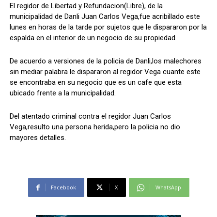
El regidor de Libertad y Refundacion(Libre), de la
municipalidad de Danli Juan Carlos Vega,fue acribillado este
lunes en horas de la tarde por sujetos que le dispararon por la
espalda en el interior de un negocio de su propiedad.
Comparta
Comparta
De acuerdo a versiones de la policia de Danli,los malechores
sin mediar palabra le dispararon al regidor Vega cuante este
se encontraba en su negocio que es un cafe que esta
ubicado frente a la municipalidad.
Facebook
Facebook
X
X
WhatsApp
WhatsApp
Del atentado criminal contra el regidor Juan Carlos
Vega,resulto una persona herida,pero la policia no dio
Síganos
Síganos
mayores detalles.
Facebook
X
WhatsApp