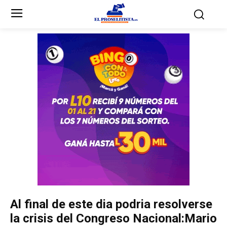
Inicio
Inicio
Partidos Políticos
Partidos Políticos
Partido Liberal
Partido Liberal
Partido Nacional
Partido Nacional
Innovación y Unidad
Innovación y Unidad
Democracia Cristiana
Democracia Cristiana
Al final de este dia podria resolverse
Unificación Democrática
Unificación Democrática
la crisis del Congreso Nacional:Mario
Anticorrupción
Anticorrupción