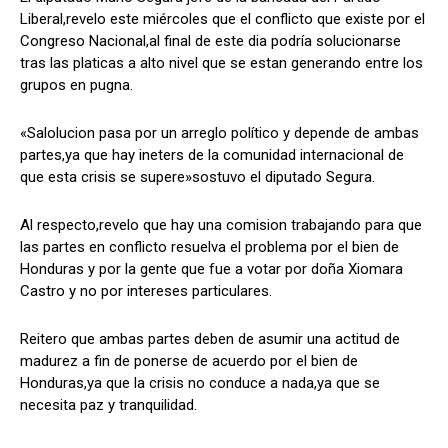
Liberal,revelo este miércoles que el conflicto que existe por el
Congreso Nacional,al final de este dia podría solucionarse
tras las platicas a alto nivel que se estan generando entre los
Comparta
Comparta
grupos en pugna.
«Salolucion pasa por un arreglo político y depende de ambas
partes,ya que hay ineters de la comunidad internacional de
que esta crisis se supere»sostuvo el diputado Segura.
Facebook
Facebook
X
X
WhatsApp
WhatsApp
Al respecto,revelo que hay una comision trabajando para que
las partes en conflicto resuelva el problema por el bien de
Honduras y por la gente que fue a votar por doña Xiomara
Síganos
Síganos
Castro y no por intereses particulares.
Reitero que ambas partes deben de asumir una actitud de
madurez a fin de ponerse de acuerdo por el bien de
Honduras,ya que la crisis no conduce a nada,ya que se
necesita paz y tranquilidad.