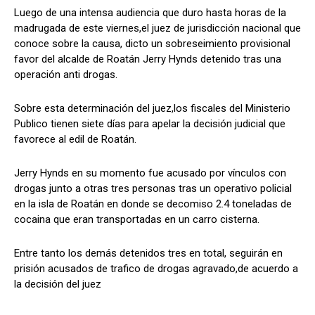
Luego de una intensa audiencia que duro hasta horas de la
madrugada de este viernes,el juez de jurisdicción nacional que
conoce sobre la causa, dicto un sobreseimiento provisional
favor del alcalde de Roatán Jerry Hynds detenido tras una
Comparta
Comparta
operación anti drogas.
Sobre esta determinación del juez,los fiscales del Ministerio
Publico tienen siete días para apelar la decisión judicial que
favorece al edil de Roatán.
Facebook
Facebook
X
X
WhatsApp
WhatsApp
Jerry Hynds en su momento fue acusado por vínculos con
drogas junto a otras tres personas tras un operativo policial
Síganos
Síganos
en la isla de Roatán en donde se decomiso 2.4 toneladas de
cocaina que eran transportadas en un carro cisterna.
Entre tanto los demás detenidos tres en total, seguirán en
prisión acusados de trafico de drogas agravado,de acuerdo a
la decisión del juez