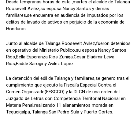
Desde tempranas horas de este ,martes el alcalde de Talanga
Roosevelt Avilez,su esposa Nancy Santos y demás
familiares,se encuentra en audiencia de imputados por los
delitos de lavado de activos en perjuicio de la economía de
Comparta
Comparta
Honduras.
Junto al alcalde de Talanga Roosevelt Avilez,fueron detenidos
en operativo del Ministerio Publico,su esposa Nancy Santos
Rios,Bella Esperanza Rios Zuniga,Cesar Bladimir Leiva
Facebook
Facebook
X
X
WhatsApp
WhatsApp
Rios,Fadde Saroginy Avilez Lopez.
La detención del edil de Talanga y familiares,se genero tras el
cumplimiento que ejecuto la Fiscalía Especial Contra el
Síganos
Síganos
Crimen Organizado(FESCCO) y la DLCN de una orden del
Juzgado de Letras con Competencia Territorial Nacional en
Materia Penal,realizando 11 allanamientos morada en
Tegucigalpa, Talanga,San Pedro Sula y Puerto Cortes.