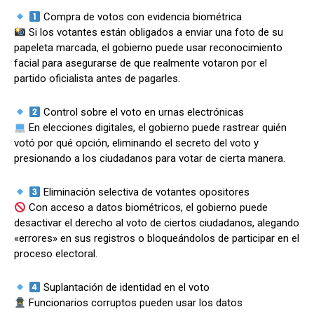
Compra de votos con evidencia biométrica
Si los votantes están obligados a enviar una foto de su
papeleta marcada, el gobierno puede usar reconocimiento
Comparta
Comparta
facial para asegurarse de que realmente votaron por el
partido oficialista antes de pagarles.
Control sobre el voto en urnas electrónicas
En elecciones digitales, el gobierno puede rastrear quién
Facebook
Facebook
X
X
WhatsApp
WhatsApp
votó por qué opción, eliminando el secreto del voto y
presionando a los ciudadanos para votar de cierta manera.
Eliminación selectiva de votantes opositores
Síganos
Síganos
Con acceso a datos biométricos, el gobierno puede
desactivar el derecho al voto de ciertos ciudadanos, alegando
«errores» en sus registros o bloqueándolos de participar en el
proceso electoral.
Suplantación de identidad en el voto
Funcionarios corruptos pueden usar los datos